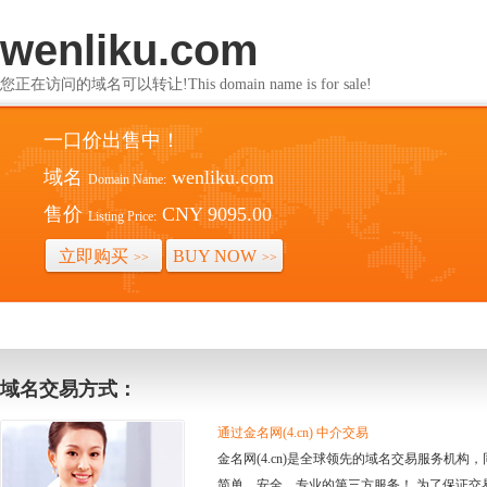
wenliku.com
您正在访问的域名可以转让!This domain name is for sale!
一口价出售中！
域名
wenliku.com
Domain Name:
售价
CNY 9095.00
Listing Price:
立即购买
BUY NOW
>>
>>
域名交易方式：
通过金名网(4.cn) 中介交易
金名网(4.cn)是全球领先的域名交易服务机
简单、安全、专业的第三方服务！ 为了保证交