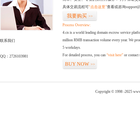
具体交易流程可
“点击这里”
查看或咨询support@
我要购买
>>
Process Overview:
4.cn is a world leading domain escrow service plat
million RMB transaction volume every year. We promi
联系我们
5 workdays.
For detailed process, you can
“visit here”
or contact
QQ：2726103981
BUY NOW
>>
Copyright © 1998 -2025 www